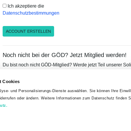
Ich akzeptiere die
Datenschutzbestimmungen
Noch nicht bei der GÖD? Jetzt Mitglied werden!
Du bist noch nicht GÖD-Mitglied? Werde jetzt Teil unserer Sol
von unserem umfangreichen Leistungsangebot, exklusiven Vor
Mitglieder!
t Cookies
lyse- und Personalisierungs-Dienste auswählen. Sie können Ihre Einwill
MITGLIED WERDEN
widerrufen oder ändern. Weitere Informationen zum Datenschutz finden S
utz.
Kontakt
Datenschutz
Impressum
Sitemap
© 2026 Pensionistinnen und Pensionisten
01/53 454 – 311