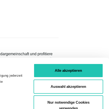
idargemeinschaft und profitiere
teilen und Inhalten nur für GÖD-
Alle akzeptieren
igung jederzeit
ie
Auswahl akzeptieren
Nur notwendige Cookies
verwenden